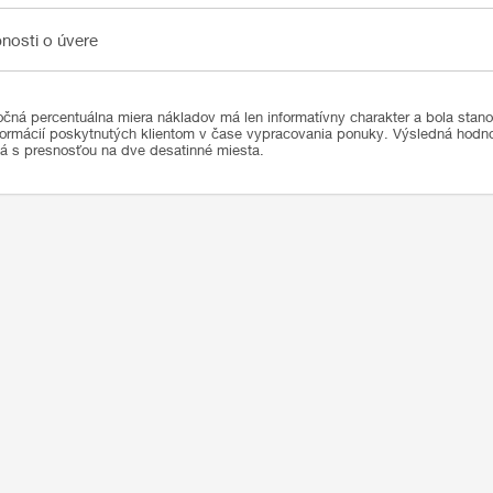
sti o úvere
nosti o úvere
čná percentuálna miera nákladov má len informatívny charakter a bola stan
formácií poskytnutých klientom v čase vypracovania ponuky. Výsledná hod
ná s presnosťou na dve desatinné miesta.