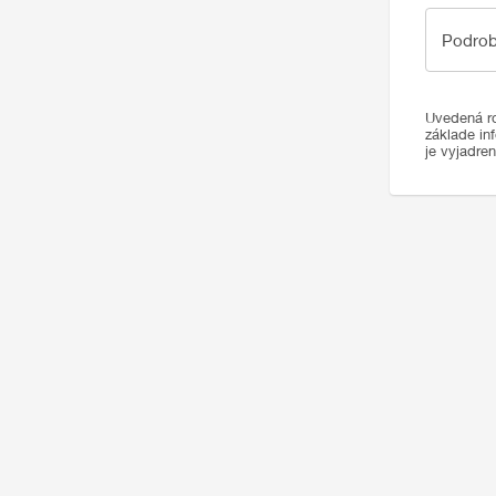
Podrobno
Podrob
Uvedená ro
základe in
je vyjadre