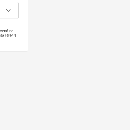
ovená na
nota RPMN