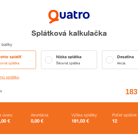
Splátková kalkulačka
 balíky
chlo splatiť
Nízka splátka
Desatina
kovná splátka
Šikovná splátka
Akcia
tnú splátku
u
a úveru
Akontácia
Výška splátky
Počet splátok
,00
€
0,00
€
181,03
€
12