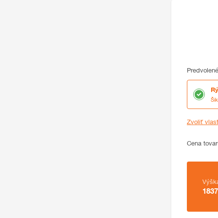
Predvolené
Rý
Ši
Zvoliť vlas
Cena
Cena tovar
Zhrnutie
Výšk
1837