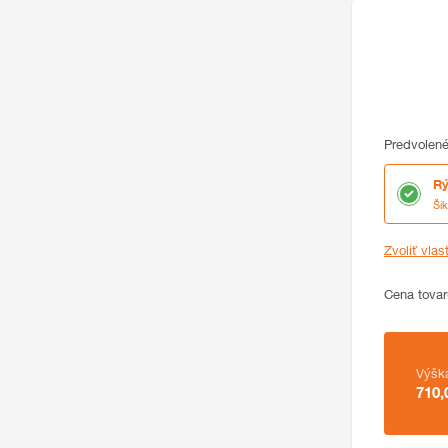
Predvolené
Rý
Ši
Zvoliť vlas
Cena
Cena tovar
Zhrnutie
Výšk
710,