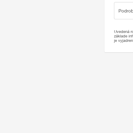
Podrobno
Podrob
Uvedená ro
základe in
je vyjadre