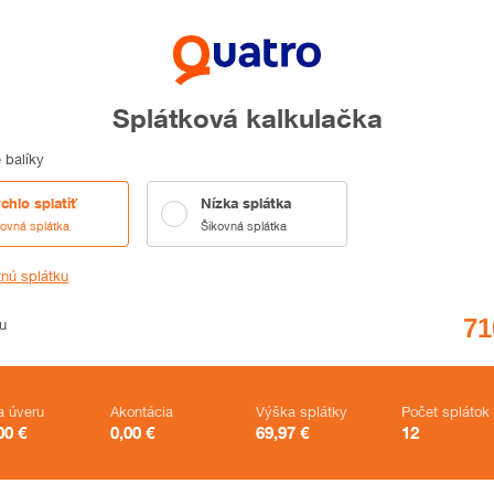
Splátková kalkulačka
 balíky
chlo splatiť
Nízka splátka
kovná splátka
Šikovná splátka
tnú splátku
u
a úveru
Akontácia
Výška splátky
Počet splátok
00
€
0,00
€
69,97
€
12