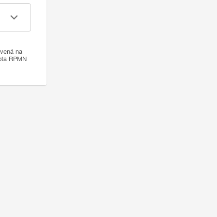
ovená na
nota RPMN