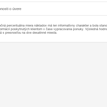
sti o úvere
nosti o úvere
čná percentuálna miera nákladov má len informatívny charakter a bola stan
formácií poskytnutých klientom v čase vypracovania ponuky. Výsledná hod
ná s presnosťou na dve desatinné miesta.