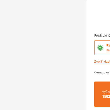
Predvolené
Rý
Ši
Zvoliť vlas
Cena
Cena tovar
Zhrnutie
Výšk
1582