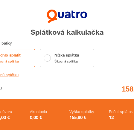
Splátková kalkulačka
 balíky
chlo splatiť
Nízka splátka
kovná splátka
Šikovná splátka
tnú splátku
u
a úveru
Akontácia
Výška splátky
Počet splátok
,00
€
0,00
€
155,90
€
12