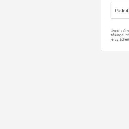
Podrobno
Podrob
Uvedená ro
základe in
je vyjadre