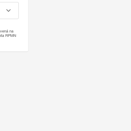
ovená na
nota RPMN