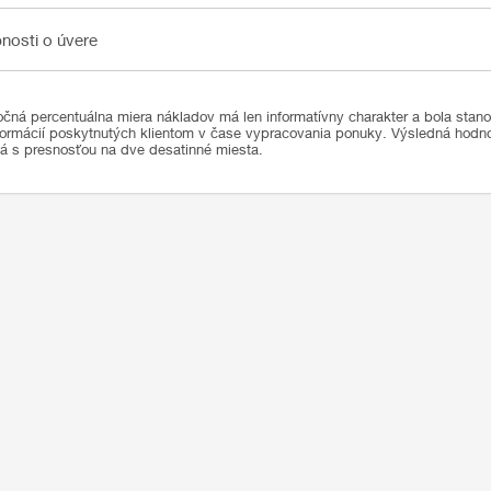
sti o úvere
nosti o úvere
čná percentuálna miera nákladov má len informatívny charakter a bola stan
formácií poskytnutých klientom v čase vypracovania ponuky. Výsledná hod
ná s presnosťou na dve desatinné miesta.