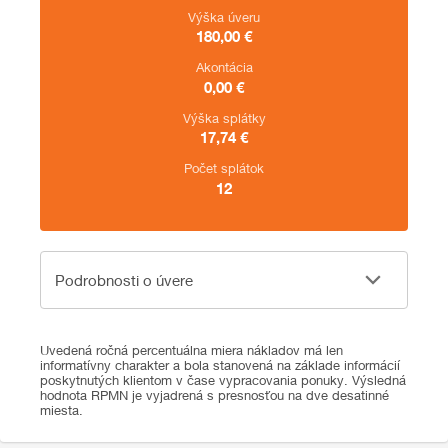
Výška úveru
180,00
€
Akontácia
0,00
€
Výška splátky
17,74
€
Počet splátok
12
Podrobnosti o úvere
Podrobnosti o úvere
Uvedená ročná percentuálna miera nákladov má len
informatívny charakter a bola stanovená na základe informácií
poskytnutých klientom v čase vypracovania ponuky. Výsledná
hodnota RPMN je vyjadrená s presnosťou na dve desatinné
miesta.