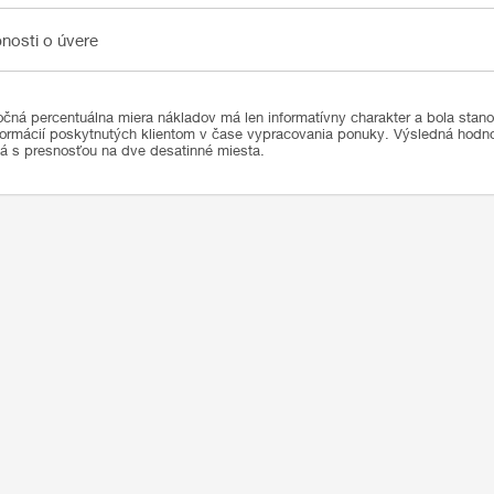
sti o úvere
nosti o úvere
čná percentuálna miera nákladov má len informatívny charakter a bola stan
formácií poskytnutých klientom v čase vypracovania ponuky. Výsledná hod
ná s presnosťou na dve desatinné miesta.