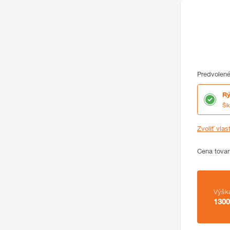
Predvolené
Rý
Ši
Zvoliť vlas
Cena
Cena tovar
Zhrnutie
Výšk
1300