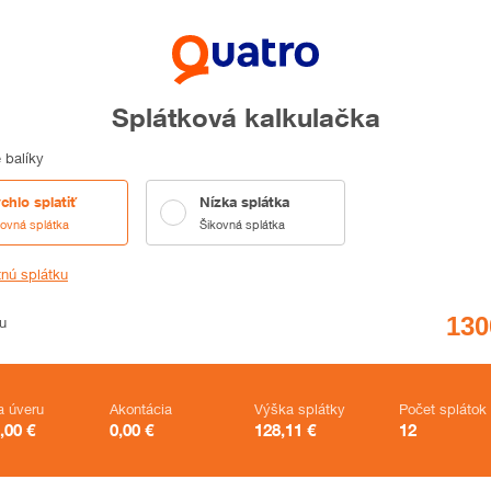
Splátková kalkulačka
 balíky
chlo splatiť
Nízka splátka
kovná splátka
Šikovná splátka
tnú splátku
u
a úveru
Akontácia
Výška splátky
Počet splátok
,00
€
0,00
€
128,11
€
12