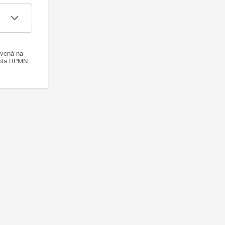
ovená na
nota RPMN