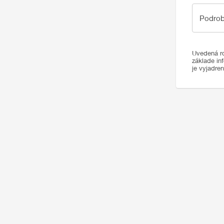
Podrobno
Podrob
Uvedená ro
základe in
je vyjadre