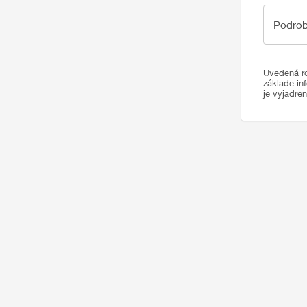
Podrobno
Podrob
Uvedená ro
základe in
je vyjadre