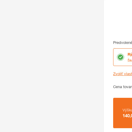
Predvolené
Rý
Ši
Zvoliť vlas
Cena
Cena tovar
Zhrnutie
Výšk
140,