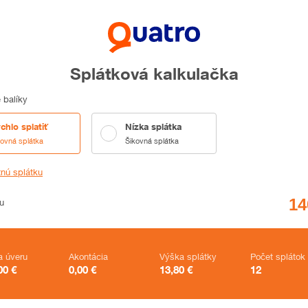
Splátková kalkulačka
 balíky
chlo splatiť
Nízka splátka
kovná splátka
Šikovná splátka
tnú splátku
u
a úveru
Akontácia
Výška splátky
Počet splátok
00
€
0,00
€
13,80
€
12