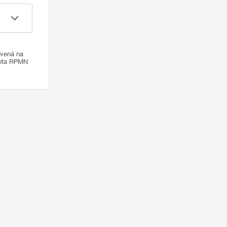
ovená na
nota RPMN