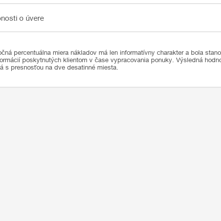
sti o úvere
nosti o úvere
čná percentuálna miera nákladov má len informatívny charakter a bola stan
formácií poskytnutých klientom v čase vypracovania ponuky. Výsledná hod
ná s presnosťou na dve desatinné miesta.