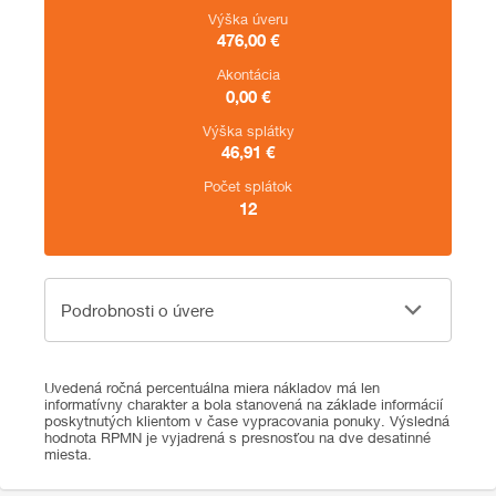
Výška úveru
476,00
€
Akontácia
0,00
€
Výška splátky
46,91
€
Počet splátok
12
Podrobnosti o úvere
Podrobnosti o úvere
Uvedená ročná percentuálna miera nákladov má len
informatívny charakter a bola stanovená na základe informácií
poskytnutých klientom v čase vypracovania ponuky. Výsledná
hodnota RPMN je vyjadrená s presnosťou na dve desatinné
miesta.