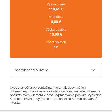
Výška úveru
110,61
€
Akontácia
0,00
€
Výška splátky
10,90
€
Počet splátok
12
Podrobnosti o úvere
Podrobnosti o úvere
Uvedená ročná percentuálna miera nákladov má len
informatívny charakter a bola stanovená na základe informácií
poskytnutých klientom v čase vypracovania ponuky. Výsledná
hodnota RPMN je vyjadrená s presnosťou na dve desatinné
miesta.