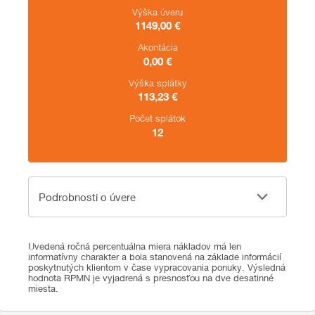
Výška úveru
1149,00
€
Akontácia
0,00
€
Výška splátky
113,23
€
Počet splátok
12
Podrobnosti o úvere
Podrobnosti o úvere
Uvedená ročná percentuálna miera nákladov má len
informatívny charakter a bola stanovená na základe informácií
poskytnutých klientom v čase vypracovania ponuky. Výsledná
hodnota RPMN je vyjadrená s presnosťou na dve desatinné
miesta.