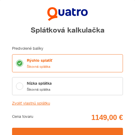
Splátková kalkulačka
Predvolené balíky
Rýchlo splatiť
Šikovná splátka
Nízka splátka
Šikovná splátka
Zvoliť vlastnú splátku
Cena
Cena tovaru
Zhrnutie