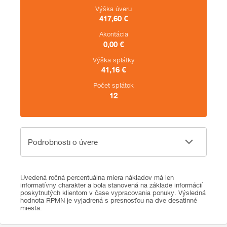
Výška úveru
417,60
€
Akontácia
0,00
€
Výška splátky
41,16
€
Počet splátok
12
Podrobnosti o úvere
Podrobnosti o úvere
Uvedená ročná percentuálna miera nákladov má len
informatívny charakter a bola stanovená na základe informácií
poskytnutých klientom v čase vypracovania ponuky. Výsledná
hodnota RPMN je vyjadrená s presnosťou na dve desatinné
miesta.