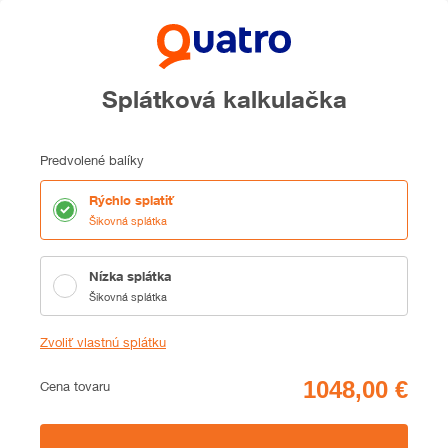
Splátková kalkulačka
Predvolené balíky
Rýchlo splatiť
Šikovná splátka
Nízka splátka
Šikovná splátka
Zvoliť vlastnú splátku
Cena
Cena tovaru
Zhrnutie