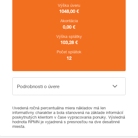
Výška úveru
1048,00
€
Akontácia
0,00
€
Výška splátky
103,28
€
Počet splátok
12
Podrobnosti o úvere
Podrobnosti o úvere
Uvedená ročná percentuálna miera nákladov má len
informatívny charakter a bola stanovená na základe informácií
poskytnutých klientom v čase vypracovania ponuky. Výsledná
hodnota RPMN je vyjadrená s presnosťou na dve desatinné
miesta.