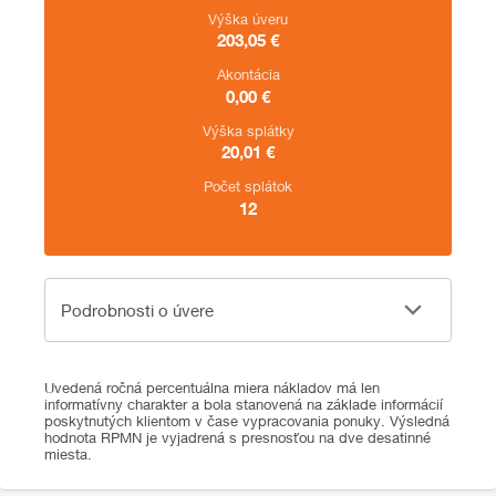
Výška úveru
203,05
€
Akontácia
0,00
€
Výška splátky
20,01
€
Počet splátok
12
Podrobnosti o úvere
Podrobnosti o úvere
Uvedená ročná percentuálna miera nákladov má len
informatívny charakter a bola stanovená na základe informácií
poskytnutých klientom v čase vypracovania ponuky. Výsledná
hodnota RPMN je vyjadrená s presnosťou na dve desatinné
miesta.