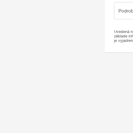
Podrobno
Podrob
Uvedená ro
základe in
je vyjadre