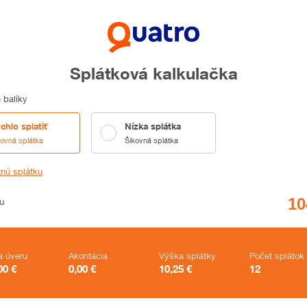
Splátková kalkulačka
 balíky
chlo splatiť
Nízka splátka
kovná splátka
Šikovná splátka
tnú splátku
u
a úveru
Akontácia
Výška splátky
Počet splátok
00
€
0,00
€
10,25
€
12