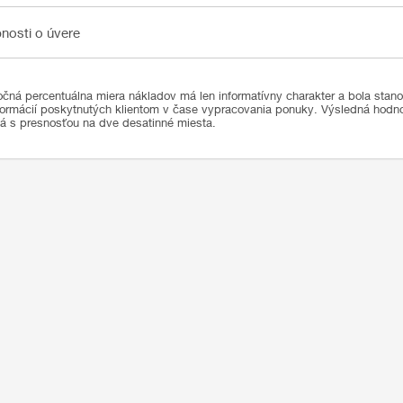
sti o úvere
nosti o úvere
čná percentuálna miera nákladov má len informatívny charakter a bola stan
formácií poskytnutých klientom v čase vypracovania ponuky. Výsledná hod
ná s presnosťou na dve desatinné miesta.