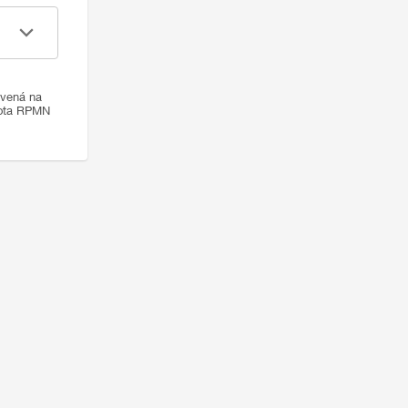
ovená na
nota RPMN