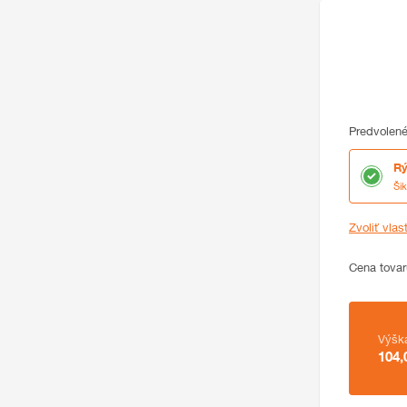
Predvolené
Rý
Ši
Zvoliť vlas
Cena
Cena tovar
Zhrnutie
Výšk
104,