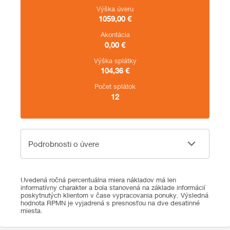
Výška úveru
1059,00
€
Akontácia
0,00
€
Výška splátky
104,36
€
Počet splátok
12
Podrobnosti o úvere
Podrobnosti o úvere
Uvedená ročná percentuálna miera nákladov má len
informatívny charakter a bola stanovená na základe informácií
poskytnutých klientom v čase vypracovania ponuky. Výsledná
hodnota RPMN je vyjadrená s presnosťou na dve desatinné
miesta.