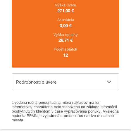
Výška úveru
271,00
€
Akontácia
0,00
€
Výška splátky
26,71
€
Počet splátok
12
Podrobnosti o úvere
Podrobnosti o úvere
Uvedená ročná percentuálna miera nákladov má len
informatívny charakter a bola stanovená na základe informácií
poskytnutých klientom v čase vypracovania ponuky. Výsledná
hodnota RPMN je vyjadrená s presnosťou na dve desatinné
miesta.