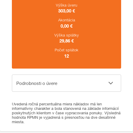
Výška úveru
303,00
€
Akontácia
0,00
€
Výška splátky
29,86
€
Počet splátok
12
Podrobnosti o úvere
Podrobnosti o úvere
Uvedená ročná percentuálna miera nákladov má len
informatívny charakter a bola stanovená na základe informácií
poskytnutých klientom v čase vypracovania ponuky. Výsledná
hodnota RPMN je vyjadrená s presnosťou na dve desatinné
miesta.