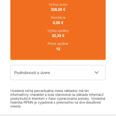
Výška úveru
328,00
€
Akontácia
0,00
€
Výška splátky
32,33
€
Počet splátok
12
Podrobnosti o úvere
Podrobnosti o úvere
Uvedená ročná percentuálna miera nákladov má len
informatívny charakter a bola stanovená na základe informácií
poskytnutých klientom v čase vypracovania ponuky. Výsledná
hodnota RPMN je vyjadrená s presnosťou na dve desatinné
miesta.