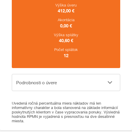
Výška úveru
412,00
€
Akontácia
0,00
€
Výška splátky
40,60
€
Počet splátok
12
Podrobnosti o úvere
Podrobnosti o úvere
Uvedená ročná percentuálna miera nákladov má len
informatívny charakter a bola stanovená na základe informácií
poskytnutých klientom v čase vypracovania ponuky. Výsledná
hodnota RPMN je vyjadrená s presnosťou na dve desatinné
miesta.