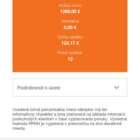
Výška úveru
1260,00
€
Akontácia
0,00
€
Výška splátky
124,17
€
Počet splátok
12
Podrobnosti o úvere
Podrobnosti o úvere
Uvedená ročná percentuálna miera nákladov má len
informatívny charakter a bola stanovená na základe informácií
poskytnutých klientom v čase vypracovania ponuky. Výsledná
hodnota RPMN je vyjadrená s presnosťou na dve desatinné
miesta.