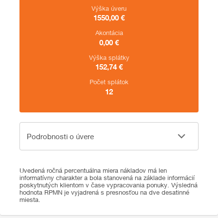
Výška úveru
1550,00
€
Akontácia
0,00
€
Výška splátky
152,74
€
Počet splátok
12
Podrobnosti o úvere
Podrobnosti o úvere
Uvedená ročná percentuálna miera nákladov má len
informatívny charakter a bola stanovená na základe informácií
poskytnutých klientom v čase vypracovania ponuky. Výsledná
hodnota RPMN je vyjadrená s presnosťou na dve desatinné
miesta.