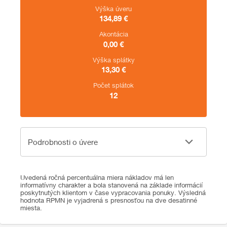
Výška úveru
134,89
€
Akontácia
0,00
€
Výška splátky
13,30
€
Počet splátok
12
Podrobnosti o úvere
Podrobnosti o úvere
Uvedená ročná percentuálna miera nákladov má len
informatívny charakter a bola stanovená na základe informácií
poskytnutých klientom v čase vypracovania ponuky. Výsledná
hodnota RPMN je vyjadrená s presnosťou na dve desatinné
miesta.