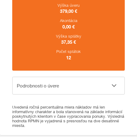
Výška úveru
379,00
€
Akontácia
0,00
€
Výška splátky
37,35
€
Počet splátok
12
Podrobnosti o úvere
Podrobnosti o úvere
Uvedená ročná percentuálna miera nákladov má len
informatívny charakter a bola stanovená na základe informácií
poskytnutých klientom v čase vypracovania ponuky. Výsledná
hodnota RPMN je vyjadrená s presnosťou na dve desatinné
miesta.