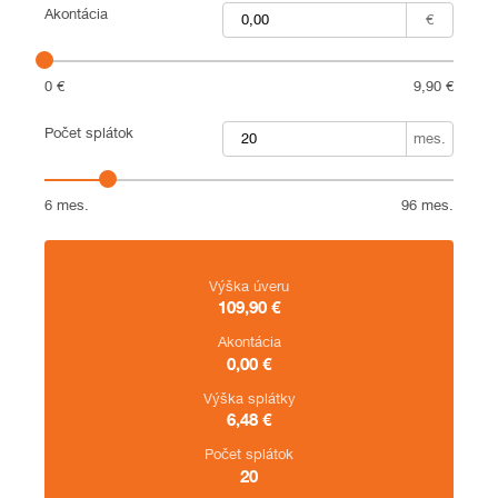
Akontácia
€
Akontácia v rozsahu od 0 do 9.9 €
0 €
9,90 €
Počet splátok
mes.
Počet splátok v rozsahu od 6 do 96
6 mes.
96 mes.
Zhrnutie
Výška úveru
109,90
€
Akontácia
0,00
€
Výška splátky
6,48
€
Počet splátok
20