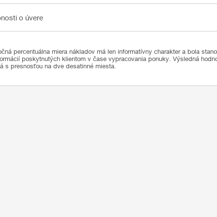
sti o úvere
nosti o úvere
čná percentuálna miera nákladov má len informatívny charakter a bola stan
formácií poskytnutých klientom v čase vypracovania ponuky. Výsledná hod
ná s presnosťou na dve desatinné miesta.