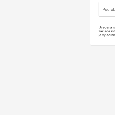
Podrobno
Podrob
Uvedená ro
základe in
je vyjadre