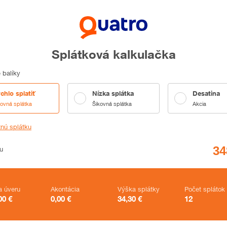
Splátková kalkulačka
 balíky
chlo splatiť
Nízka splátka
Desatina
kovná splátka
Šikovná splátka
Akcia
tnú splátku
u
a úveru
Akontácia
Výška splátky
Počet splátok
00
€
0,00
€
34,30
€
12