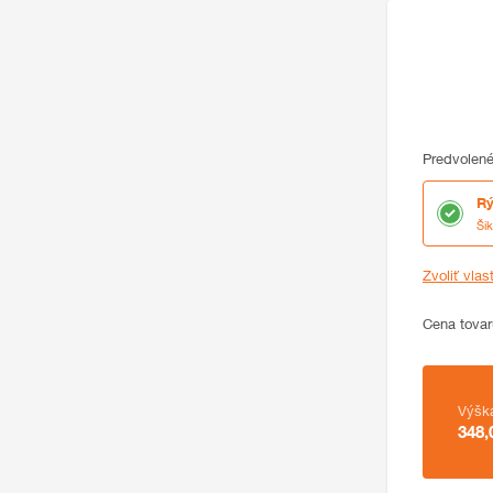
Predvolené
Rý
Ši
Zvoliť vlas
Cena
Cena tovar
Zhrnutie
Výšk
348,