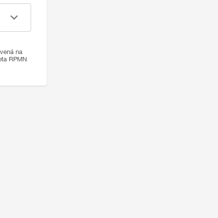
ovená na
nota RPMN