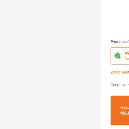
Predvolené
Rý
Ši
Zvoliť vlas
Cena
Cena tovar
Zhrnutie
Výšk
146,