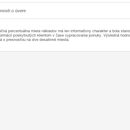
sti o úvere
nosti o úvere
čná percentuálna miera nákladov má len informatívny charakter a bola stan
formácií poskytnutých klientom v čase vypracovania ponuky. Výsledná hod
ná s presnosťou na dve desatinné miesta.