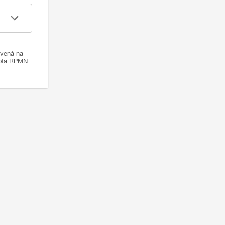
ovená na
nota RPMN