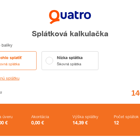
Splátková kalkulačka
 balíky
chlo splatiť
Nízka splátka
kovná splátka
Šikovná splátka
tnú splátku
u
a úveru
Akontácia
Výška splátky
Počet splátok
00
€
0,00
€
14,39
€
12