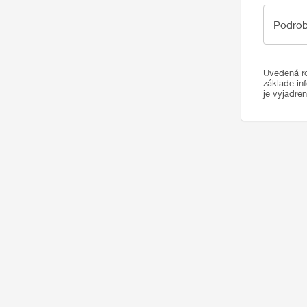
Podrobno
Podrob
Uvedená ro
základe in
je vyjadre