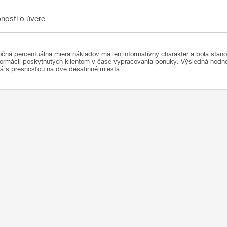
sti o úvere
nosti o úvere
čná percentuálna miera nákladov má len informatívny charakter a bola stan
formácií poskytnutých klientom v čase vypracovania ponuky. Výsledná hod
ná s presnosťou na dve desatinné miesta.