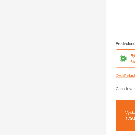
Predvolené
Rý
Ši
Zvoliť vlas
Cena
Cena tovar
Zhrnutie
Výšk
179,