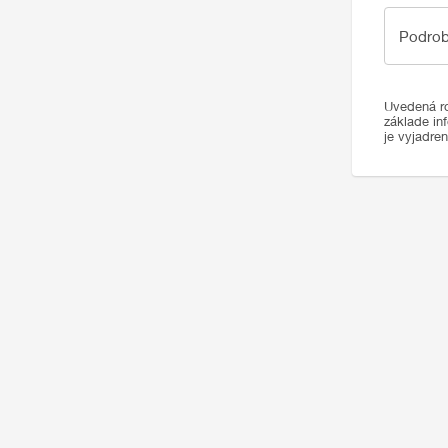
Podrobno
Podrob
Uvedená ro
základe in
je vyjadre