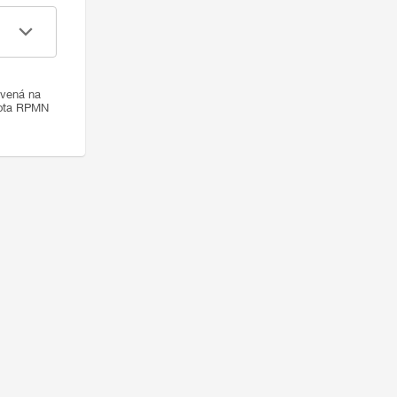
ovená na
nota RPMN