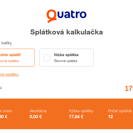
Splátková kalkulačka
 balíky
chlo splatiť
Nízka splátka
kovná splátka
Šikovná splátka
tnú splátku
u
a úveru
Akontácia
Výška splátky
Počet splátok
00
€
0,00
€
17,64
€
12