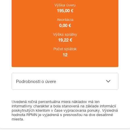
Výška úveru
195,00
€
Akontácia
0,00
€
Výška splátky
19,22
€
Počet splátok
12
Podrobnosti o úvere
Podrobnosti o úvere
Uvedená ročná percentuálna miera nákladov má len
informatívny charakter a bola stanovená na základe informácií
poskytnutých klientom v čase vypracovania ponuky. Výsledná
hodnota RPMN je vyjadrená s presnosťou na dve desatinné
miesta.